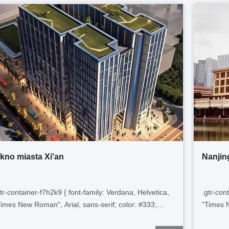
kno miasta Xi'an
Nanjin
gtr-container-f7h2k9 { font-family: Verdana, Helvetica,
.gtr-con
Times New Roman", Arial, sans-serif; color: #333;
"Times N
adding: 16px; line-height: 1.6; box-sizing: border-box;
padding: