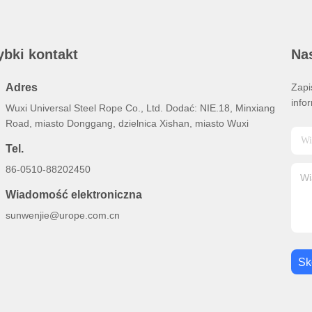
ybki kontakt
Nas
Adres
Zapi
info
Wuxi Universal Steel Rope Co., Ltd. Dodać: NIE.18, Minxiang
Road, miasto Donggang, dzielnica Xishan, miasto Wuxi
Tel.
86-0510-88202450
Wiadomość elektroniczna
sunwenjie@urope.com.cn
Sk