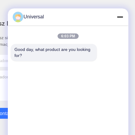
Universal
z biuletyn
6:03 PM
sz się do naszego biuletynu z rabatami i innymi
rmacjami.
Good day, what product are you looking 
for?
ontaktuj Się Z Nami