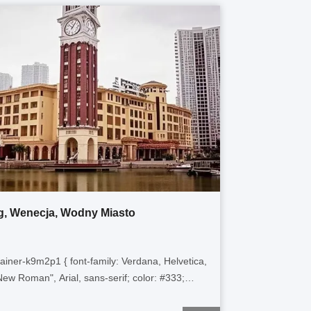
g, Wenecja, Wodny Miasto
tainer-k9m2p1 { font-family: Verdana, Helvetica,
ew Roman", Arial, sans-serif; color: #333;
 15px; line-height: 1.6; box-sizing: border-box;