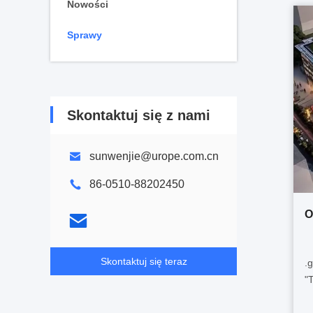
Nowości
Sprawy
Skontaktuj się z nami
sunwenjie@urope.com.cn
86-0510-88202450
O
Skontaktuj się teraz
.
"
p