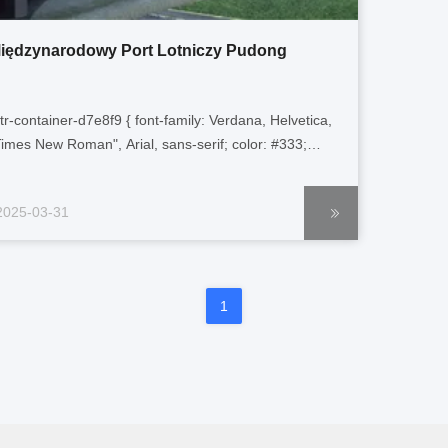
iędzynarodowy Port Lotniczy Pudong
gtr-container-d7e8f9 { font-family: Verdana, Helvetica,
Times New Roman", Arial, sans-serif; color: #333;
adding: 15px; box-sizing: border-box; width: 100%; }
tr-container-d7e8f9 p { font-size: 14px; line-height:
2025-03-31
.6; margin-bottom: 1em; text-align: left !important;
ord-break: normal; overflow...
1