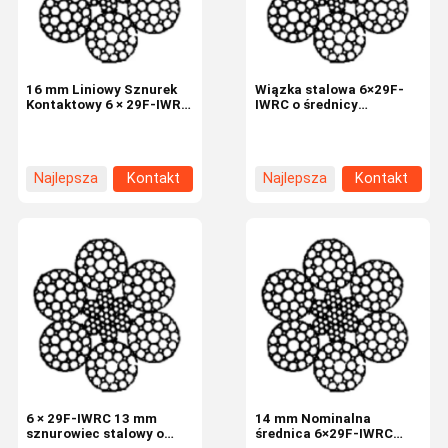
16 mm Liniowy Sznurek
Wiązka stalowa 6×29F-
Kontaktowy 6 × 29F-IWRC
IWRC o średnicy
Sznurek stalowy
nominalnej 18 mm i
przemysłowy do
wytrzymałości na
podnoszenia i
rozciąganie 1770N/mm2
podnoszenia
do zastosowań
Najlepsza
Kontakt
Najlepsza
Kontakt
przemysłowych
cena
cena
Do Domu
Produkty
O Nas
Wycieczka
Po Fabryce
6 × 29F-IWRC 13 mm
14 mm Nominalna
sznurowiec stalowy o
średnica 6×29F-IWRC