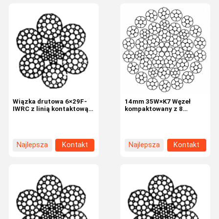
Wiązka drutowa 6×29F-
14mm 35W×K7 Węzeł
IWRC z linią kontaktową o
kompaktowany z 8
nominalnej średnicy 20
niciami do wiertarki
mm do podnoszenia i
obrotowej
podnoszenia
przemysłowego
Najlepsza
Kontakt
Najlepsza
Kontakt
cena
cena