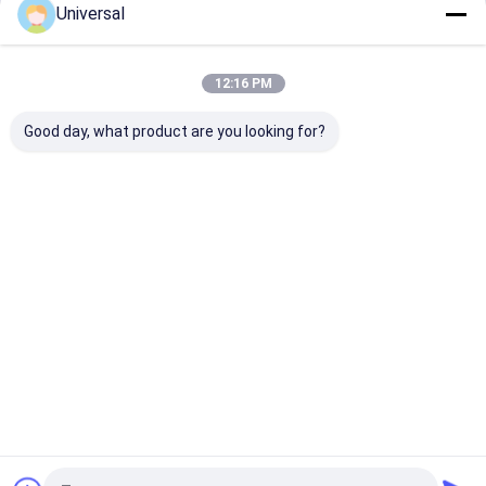
Universal
Kontyntynuj
12:16 PM
Nasze Kategorie
Good day, what product are you looking for?
Wyniki badań
Przemysłowe
liny
drukowane
Dom
O nas
Skontaktuj się z nami
Sitemap
Polityka prywatności
Jakość
Wyniki badań
Fabryka w Chinach.Copyright © 2026 Wuxi