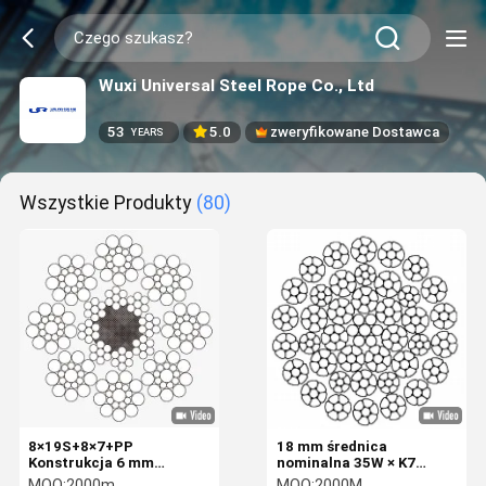
Wuxi Universal Steel Rope Co., Ltd
53
5.0
zweryfikowane Dostawca
YEARS
Wszystkie Produkty
(80)
8×19S+8×7+PP
18 mm średnica
Konstrukcja 6 mm
nominalna 35W × K7
Nominalna średnica
Spakowana linia drutowa
MOQ:
2000m
MOQ:
2000M