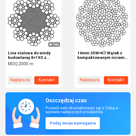
Lina stalowa do windy
16mm 35W×K7 Wątek z
budowlanej 8×19S z
kompaktowanym niciem z
rdzeniem włóknistym i
8 niciami do
MOQ:
2000 m
średnicą 10 mm
przemysłowego sprzętu
zapewniająca płynną
podnoszącego
pracę
Najlepsza
Kontakt
Najlepsza
Kontakt
cena
cena
Oszczędzaj czas
Pozwól nam skontaktować się z Tobą w
sprawie najlepszych produktów.
Podaj swoje wymagania