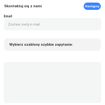
Skontaktuj się z nami
Następny
Email
Wybierz szablony szybkie zapytanie:
Cena produktu
Min.order quantity
Poproś o próbki
Więcej szczegółów