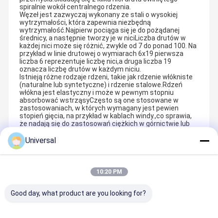
spiralnie wokół centralnego rdzenia.
Węzeł jest zazwyczaj wykonany ze stali o wysokiej
wytrzymałości, która zapewnia niezbędną
wytrzymałość.Najpierw pociąga się je do pożądanej
średnicy, a następnie tworzy je w niciLiczba drutów w
każdej nici może się różnić, zwykle od 7 do ponad 100. Na
przykład w linie drutowej o wymiarach 6x19 pierwsza
liczba 6 reprezentuje liczbę nici,a druga liczba 19
oznacza liczbę drutów w każdym niciu.
Istnieją różne rodzaje rdzeni, takie jak rdzenie włókniste
(naturalne lub syntetyczne) i rdzenie stalowe.Rdzeń
włókna jest elastyczny i może w pewnym stopniu
absorbować wstrząsyCzęsto są one stosowane w
zastosowaniach, w których wymagany jest pewien
stopień gięcia, na przykład w kablach windy.,co sprawia,
że nadają się do zastosowań ciężkich w górnictwie lub
budownictwie.
Universal
Zalecane Produkty
10:20 PM
Good day, what product are you looking for?