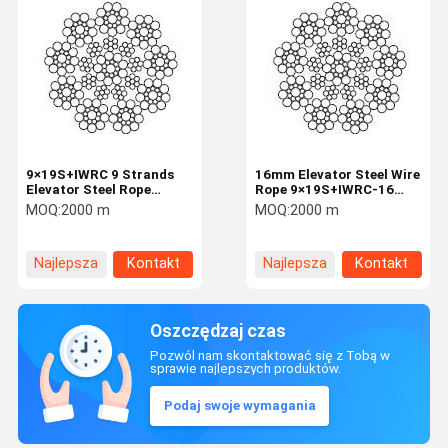
9×19S+IWRC 9 Strands
16mm Elevator Steel Wire
Elevator Steel Rope
Rope 9×19S+IWRC-16
Elevator Industry 19mm
Traction Rope
MOQ:
2000 m
MOQ:
2000 m
Mechanical
Transmission
Najlepsza
Kontakt
Najlepsza
Kontakt
cena
cena
Oszczędzaj czas
Pozwól nam skontaktować się z Tobą w
sprawie najlepszych produktów.
Podaj swoje wymagania