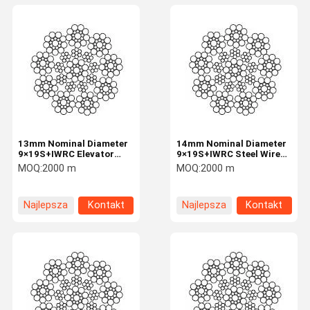
13mm Nominal Diameter
14mm Nominal Diameter
9×19S+IWRC Elevator
9×19S+IWRC Steel Wire
Steel Rope Lifting And
Rope For Elevator
MOQ:
2000 m
MOQ:
2000 m
Hoisting
Najlepsza
Kontakt
Najlepsza
Kontakt
cena
cena