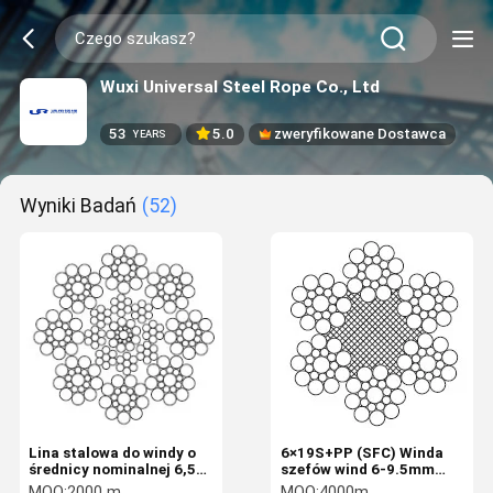
Wuxi Universal Steel Rope Co., Ltd
53
5.0
zweryfikowane Dostawca
YEARS
Wyniki Badań
(52)
Lina stalowa do windy o
6×19S+PP (SFC) Winda
średnicy nominalnej 6,5
szefów wind 6-9.5mm
mm o konstrukcji 8 × 19S
Winda GB 8903-2024
MOQ:
2000 m
MOQ:
4000m