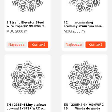
9 Strand Elevator Steel
12 mm nominalnej
Wire Rope 9×19S+IWRC
średnicy sznurowa linia
11mm Nominal Diameter
stalowa do windy 9 strun
MOQ:
2000 m
MOQ:
2000 m
Najlepsza
Kontakt
Najlepsza
Kontakt
cena
cena
Do Domu
Produkty
O Nas
Wycieczka
Po Fabryce
EN 12385-4 Liny stalowe
EN 12385-4 9×19S+IWRC
do wind 9×19S+IWRC o
10 mm Winda do windy