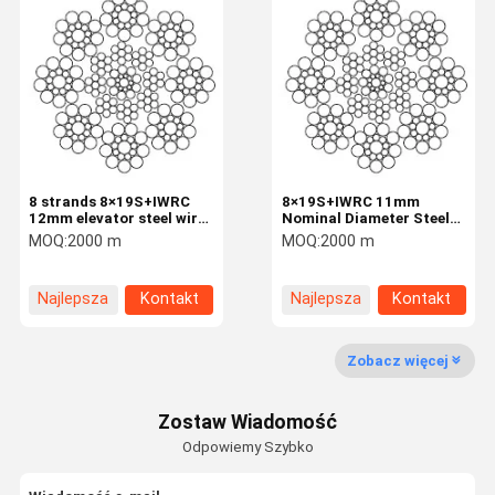
8 strands 8×19S+IWRC
8×19S+IWRC 11mm
12mm elevator steel wire
Nominal Diameter Steel
rope EN 12385-4
Elevator Ropes Traction
MOQ:
2000 m
MOQ:
2000 m
Rope
Najlepsza
Kontakt
Najlepsza
Kontakt
cena
cena
Zobacz więcej
Zostaw Wiadomość
Odpowiemy Szybko