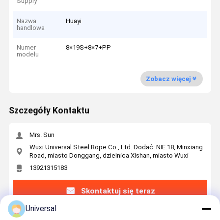
Supply
Nazwa
Huayi
handlowa
Numer
8×19S+8×7+PP
modelu
Zobacz więcej
Szczegóły Kontaktu
Mrs. Sun
Wuxi Universal Steel Rope Co., Ltd. Dodać: NIE.18, Minxiang
Road, miasto Donggang, dzielnica Xishan, miasto Wuxi
13921315183
Skontaktuj się teraz
Universal