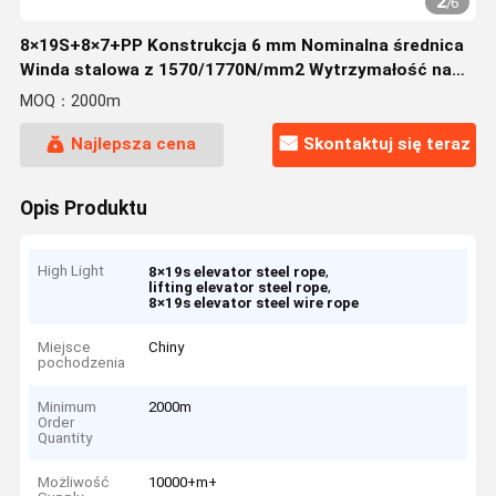
2
/
6
8×19S+8×7+PP Konstrukcja 6 mm Nominalna średnica
Winda stalowa z 1570/1770N/mm2 Wytrzymałość na
rozciąganie
MOQ：2000m
Najlepsza cena
Skontaktuj się teraz
Opis Produktu
High Light
,
8×19s elevator steel rope
,
lifting elevator steel rope
8×19s elevator steel wire rope
Miejsce
Chiny
pochodzenia
Minimum
2000m
Order
Quantity
Możliwość
10000+m+