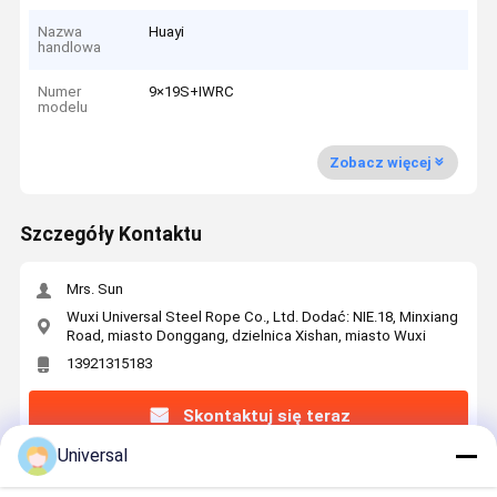
Nazwa
Huayi
handlowa
Numer
9×19S+IWRC
modelu
Zobacz więcej
Szczegóły Kontaktu
Mrs. Sun
Wuxi Universal Steel Rope Co., Ltd. Dodać: NIE.18, Minxiang
Road, miasto Donggang, dzielnica Xishan, miasto Wuxi
13921315183
Skontaktuj się teraz
Universal
Uzyskaj Najlepszą Cenę Za