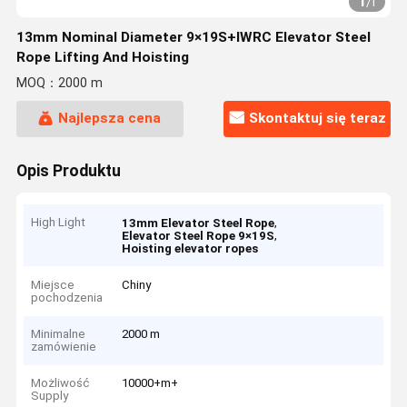
1
/
1
13mm Nominal Diameter 9×19S+IWRC Elevator Steel
Rope Lifting And Hoisting
MOQ：2000 m
Najlepsza cena
Skontaktuj się teraz
Opis Produktu
High Light
,
13mm Elevator Steel Rope
,
Elevator Steel Rope 9×19S
Hoisting elevator ropes
Miejsce
Chiny
pochodzenia
Minimalne
2000 m
zamówienie
Możliwość
10000+m+
Supply