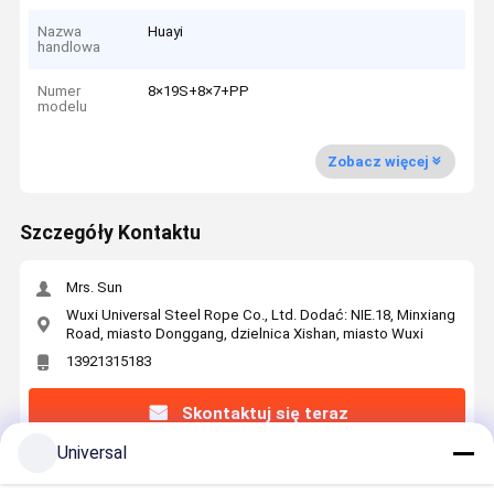
Nazwa
Huayi
handlowa
Numer
8×19S+8×7+PP
modelu
Zobacz więcej
Szczegóły Kontaktu
Mrs. Sun
Wuxi Universal Steel Rope Co., Ltd. Dodać: NIE.18, Minxiang
Road, miasto Donggang, dzielnica Xishan, miasto Wuxi
13921315183
Skontaktuj się teraz
Universal
Uzyskaj Najlepszą Cenę Za