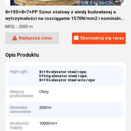
2
/
4
8×19S+8×7+PP Sznur stalowy z windy budowlanej o
wytrzymałości na rozciąganie 1570N/mm2 i nominalnej
średnicy 11 mm
MOQ：2000 m
Najlepsza cena
Skontaktuj się teraz
Opis Produktu
High Light
,
8×19s elevator steel rope
,
lifting elevator steel rope
8×19s elevator steel wire rope
Miejsce
Chiny
pochodzenia
Minimalne
2000 m
zamówienie
Możliwość
10000+m+
Supply