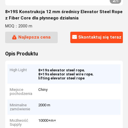
2
/
5
8×19S Konstrukcja 12 mm średnicy Elevator Steel Rope
z Fiber Core dla płynnego działania
MOQ：2000 m
Najlepsza cena
Skontaktuj się teraz
Opis Produktu
High Light
,
8×19s elevator steel rope
,
8×19s elevator steel wire rope
lifting elevator steel rope
Miejsce
Chiny
pochodzenia
Minimalne
2000 m
zamówienie
Możliwość
10000+m+
Supply