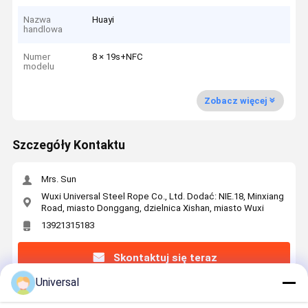
Nazwa
Huayi
handlowa
Numer
8 × 19s+NFC
modelu
Zobacz więcej
Szczegóły Kontaktu
Mrs. Sun
Wuxi Universal Steel Rope Co., Ltd. Dodać: NIE.18, Minxiang
Road, miasto Donggang, dzielnica Xishan, miasto Wuxi
13921315183
Skontaktuj się teraz
Universal
Uzyskaj Najlepszą Cenę Za