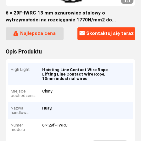
1
/
1
6 × 29F-IWRC 13 mm sznurowiec stalowy o
wytrzymałości na rozciąganie 1770N/mm2 do
podnoszenia i podnoszenia
Najlepsza cena
Skontaktuj się teraz
Opis Produktu
High Light
,
Hoisting Line Contact Wire Rope
,
Lifting Line Contact Wire Rope
13mm industrial wires
Miejsce
Chiny
pochodzenia
Nazwa
Huayi
handlowa
Numer
6 × 29f - IWRC
modelu