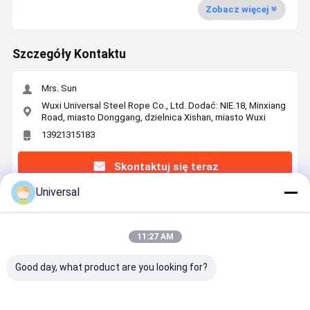
Zobacz więcej
Szczegóły Kontaktu
Mrs. Sun
Wuxi Universal Steel Rope Co., Ltd. Dodać: NIE.18, Minxiang
Road, miasto Donggang, dzielnica Xishan, miasto Wuxi
13921315183
Skontaktuj się teraz
Universal
Uzyskaj Najlepszą Cenę Za
11:27 AM
6 × 29F-IWRC 13 mm sznurowiec stalowy o
wytrzymałości na rozciąganie 1770N/mm2 do
Good day, what product are you looking for?
podnoszenia i podnoszenia