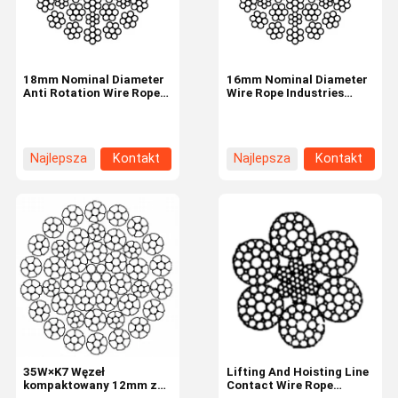
18mm Nominal Diameter
16mm Nominal Diameter
Anti Rotation Wire Rope
Wire Rope Industries
35W×7 Industrial Tire
35W×7 35 Strands
Najlepsza
Kontakt
Najlepsza
Kontakt
cena
cena
Do Domu
Produkty
O Nas
Wycieczka
Po Fabryce
35W×K7 Węzeł
Lifting And Hoisting Line
kompaktowany 12mm z
Contact Wire Rope