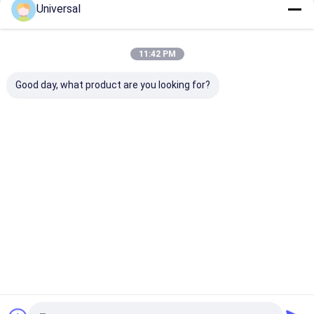
Universal
Kontyntynuj
11:42 PM
Nasze Kategorie
Good day, what product are you looking for?
Wyniki badań
Przemysłowe
liny
drukowane
Dom
O nas
Skontaktuj się z nami
Sitemap
Polityka prywatności
Jakość
Wyniki badań
Fabryka w Chinach.Copyright © 2026 Wuxi