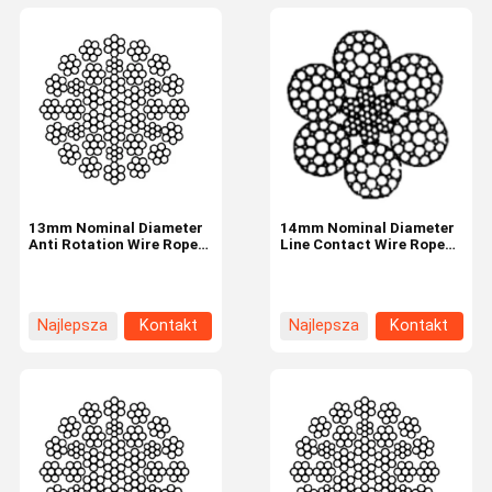
13mm Nominal Diameter
14mm Nominal Diameter
Anti Rotation Wire Rope
Line Contact Wire Rope
Industrial Tire 35W×7
6×29F-IWRC Industrial
Tire
Najlepsza
Kontakt
Najlepsza
Kontakt
cena
cena