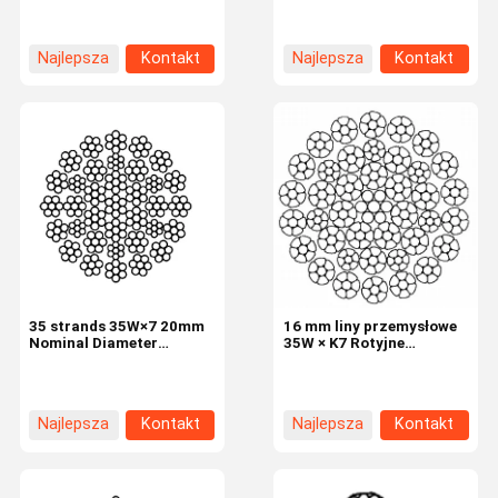
Najlepsza
Kontakt
Najlepsza
Kontakt
cena
cena
35 strands 35W×7 20mm
16 mm liny przemysłowe
Nominal Diameter
35W × K7 Rotyjne
Industrial Wire Rope
wiertarki wiertnicze 8
nici
Najlepsza
Kontakt
Najlepsza
Kontakt
cena
cena