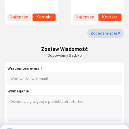
wytrzymałością na
6×29F-IWRC 13mm
rozciąganie 1960N/mm2
dla wiertarki obrotowej
Najlepsza
Kontakt
Najlepsza
Kontakt
Kontrola
Skontaktuj
Nowości
Sprawy
cena
cena
Jakości
Się Z Nami
Zobacz więcej
Zostaw Wiadomość
Odpowiemy Szybko
Poproś O
Wycenę
Wiadomość e-mail
Wyniki badań
Wymaganie
Przemysłowe liny drukowane