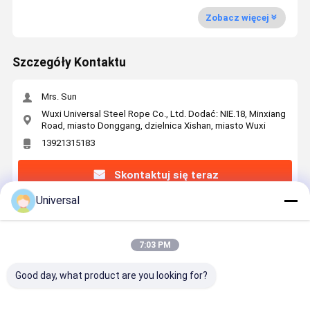
Zobacz więcej
Szczegóły Kontaktu
Mrs. Sun
Wuxi Universal Steel Rope Co., Ltd. Dodać: NIE.18, Minxiang
Road, miasto Donggang, dzielnica Xishan, miasto Wuxi
13921315183
Skontaktuj się teraz
Universal
Uzyskaj Najlepszą Cenę Za
7:03 PM
Wiązka stalowa 6×29F-IWRC o średnicy
nominalnej 18 mm i wytrzymałości na
Good day, what product are you looking for?
rozciąganie 1770N/mm2 do zastosowań
przemysłowych