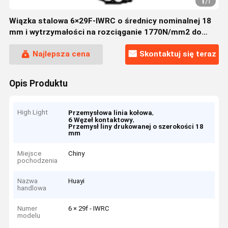
1
/
1
Wiązka stalowa 6×29F-IWRC o średnicy nominalnej 18
mm i wytrzymałości na rozciąganie 1770N/mm2 do
zastosowań przemysłowych
Najlepsza cena
Skontaktuj się teraz
Opis Produktu
High Light
,
Przemysłowa linia kołowa
,
6 Węzeł kontaktowy
Przemysł liny drukowanej o szerokości 18
mm
Miejsce
Chiny
pochodzenia
Nazwa
Huayi
handlowa
Numer
6 × 29f - IWRC
modelu