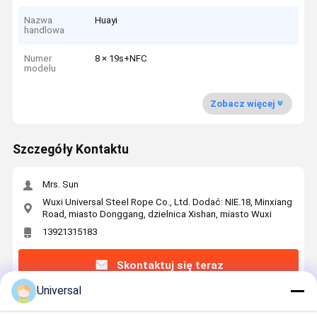
Nazwa
Huayi
handlowa
Numer
8 × 19s+NFC
modelu
Zobacz więcej
Szczegóły Kontaktu
Mrs. Sun
Wuxi Universal Steel Rope Co., Ltd. Dodać: NIE.18, Minxiang
Road, miasto Donggang, dzielnica Xishan, miasto Wuxi
13921315183
Skontaktuj się teraz
Universal
Uzyskaj Najlepszą Cenę Za