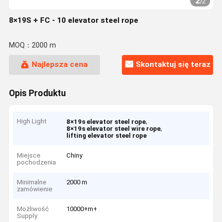
2
/
2
8×19S + FC - 10 elevator steel rope
MOQ：2000 m
Najlepsza cena
Skontaktuj się teraz
Opis Produktu
High Light
,
8×19s elevator steel rope
,
8×19s elevator steel wire rope
lifting elevator steel rope
Miejsce
Chiny
pochodzenia
Minimalne
2000 m
zamówienie
Możliwość
10000+m+
Supply