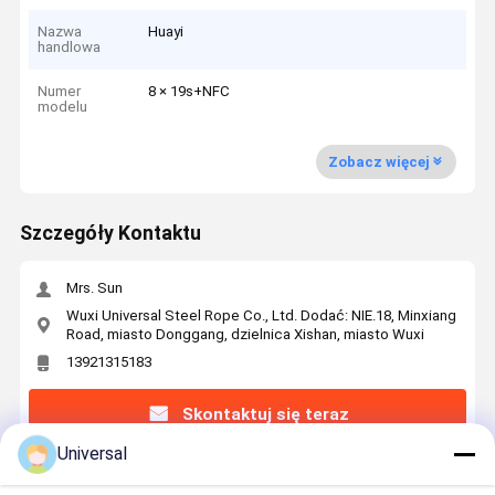
Nazwa
Huayi
handlowa
Numer
8 × 19s+NFC
modelu
Zobacz więcej
Szczegóły Kontaktu
Mrs. Sun
Wuxi Universal Steel Rope Co., Ltd. Dodać: NIE.18, Minxiang
Road, miasto Donggang, dzielnica Xishan, miasto Wuxi
13921315183
Skontaktuj się teraz
Universal
Uzyskaj Najlepszą Cenę Za