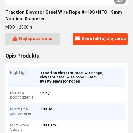
2
/
2
Traction Elevator Steel Wire Rope 8×19S+NFC 19mm
Nominal Diameter
MOQ：2000 m
Najlepsza cena
Skontaktuj się teraz
Opis Produktu
High Light
,
Traction elevator steel wire rope
,
elevator steel wire rope 19mm
8×19S elevator ropes
Miejsce
Chiny
pochodzenia
Minimalne
2000 m
zamówienie
Możliwość
10000+m+
Supply