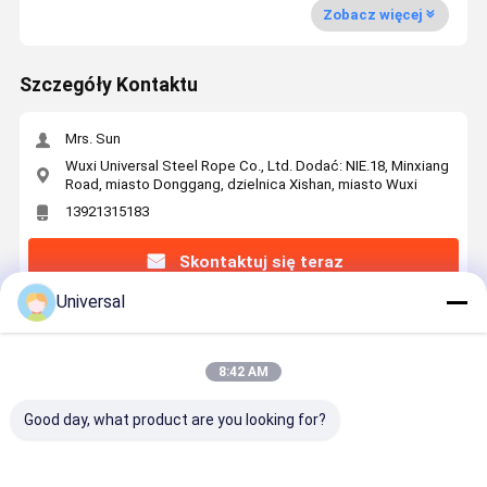
Zobacz więcej
Szczegóły Kontaktu
Mrs. Sun
Wuxi Universal Steel Rope Co., Ltd. Dodać: NIE.18, Minxiang
Road, miasto Donggang, dzielnica Xishan, miasto Wuxi
13921315183
Skontaktuj się teraz
Universal
Uzyskaj Najlepszą Cenę Za
8:42 AM
18mm Nominal Diameter Anti Rotation Wire
Rope 35W×7 Industrial Tire
Good day, what product are you looking for?