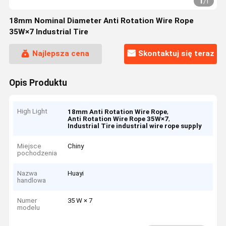
1
/
1
18mm Nominal Diameter Anti Rotation Wire Rope
35W×7 Industrial Tire
Najlepsza cena
Skontaktuj się teraz
Opis Produktu
High Light
,
18mm Anti Rotation Wire Rope
,
Anti Rotation Wire Rope 35W×7
Industrial Tire industrial wire rope supply
Miejsce
Chiny
pochodzenia
Nazwa
Huayi
handlowa
Numer
35 W × 7
modelu