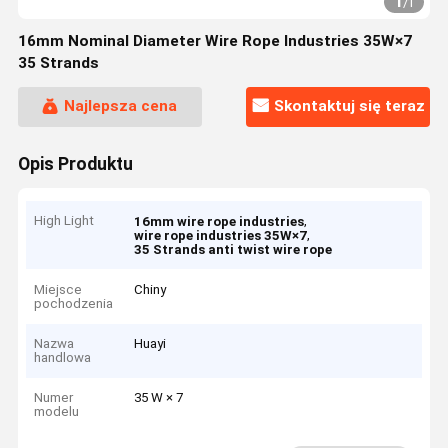
1
/
1
16mm Nominal Diameter Wire Rope Industries 35W×7
35 Strands
Najlepsza cena
Skontaktuj się teraz
Opis Produktu
High Light
,
16mm wire rope industries
,
wire rope industries 35W×7
35 Strands anti twist wire rope
Miejsce
Chiny
pochodzenia
Nazwa
Huayi
handlowa
Numer
35 W × 7
modelu