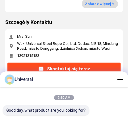
Zobacz więcej
Szczegóły Kontaktu
Mrs. Sun
Wuxi Universal Steel Rope Co., Ltd. Dodać: NIE.18, Minxiang
Road, miasto Donggang, dzielnica Xishan, miasto Wuxi
13921315183
Skontaktuj się teraz
Universal
Uzyskaj Najlepszą Cenę Za
2:40 AM
16mm Nominal Diameter Wire Rope Industries
35W×7 35 Strands
Good day, what product are you looking for?